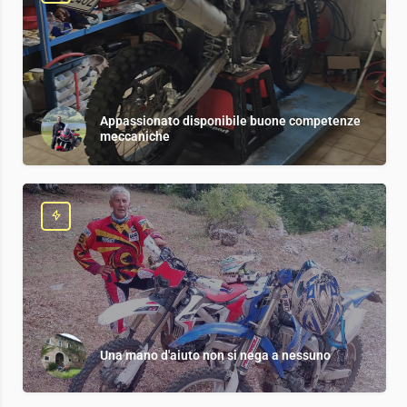
Appassionato disponibile buone competenze
meccaniche
Una mano d'aiuto non si nega a nessuno