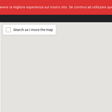
avere la migliore esperienza sul nostro sito. Se continui ad utilizzare q
Calendario
Eventi
Fratelli di Garage
Corsi di Guida o Navi
Search as I move the map