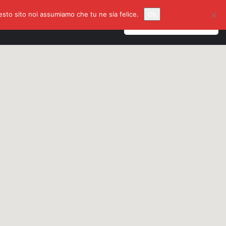
uesto sito noi assumiamo che tu ne sia felice.
Ok
gazione
Accedi
o
Registrati
Inserisci un Annuncio