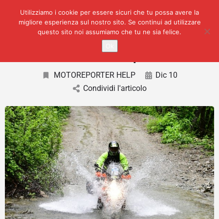
Utilizziamo i cookie per essere sicuri che tu possa avere la
migliore esperienza sul nostro sito. Se continui ad utilizzare
questo sito noi assumiamo che tu ne sia felice.
Ok
Perchè Motoreporter?
MOTOREPORTER HELP
Dic 10
Condividi l'articolo