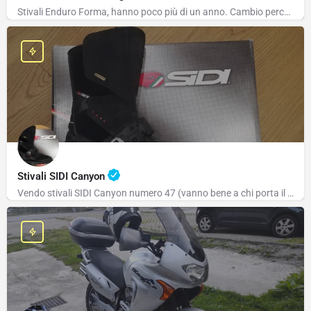
Stivali Enduro Forma, hanno poco più di un anno. Cambio perchè me ne hanno regalati un paio di…
Stivali SIDI Canyon
Vendo stivali SIDI Canyon numero 47 (vanno bene a chi porta il 46) molto comodi e confortevoli per passaggio…