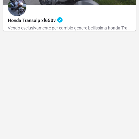
Honda Transalp xl650v
Vendo esclusivamente per cambio genere bellissima honda Transalp xl650v anno 2001 , km 44.000 . Moto…