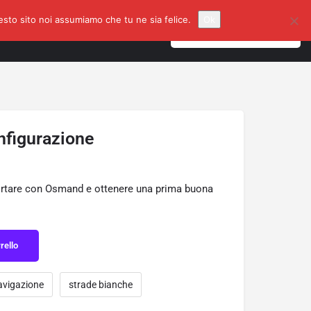
uesto sito noi assumiamo che tu ne sia felice.
Ok
gazione
Accedi
o
Registrati
Inserisci un Annuncio
nfigurazione
portare con Osmand e ottenere una prima buona
rello
vigazione
strade bianche