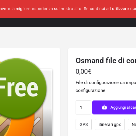
avere la migliore esperienza sul nostro sito. Se continui ad utilizzare q
Calendario
Eventi
Fratelli di Garage
Corsi di Guida o Navi
Osmand file di co
0,00
€
File di configurazione da im
configurazione
Aggiungi al car
GPS
itinerari gpx
Na