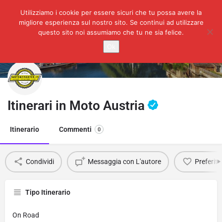
Utilizziamo i cookie per essere sicuri che tu possa avere la
migliore esperienza sul nostro sito. Se continui ad utilizzare
questo sito noi assumiamo che tu ne sia felice.
Ok
Itinerari in Moto Austria
Itinerario
Commenti
0
Condividi
Messaggia con L'autore
Preferiti
Tipo Itinerario
On Road