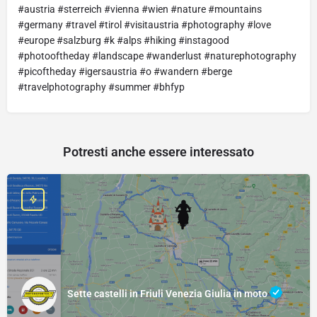
#austria #sterreich #vienna #wien #nature #mountains
#germany #travel #tirol #visitaustria #photography #love
#europe #salzburg #k #alps #hiking #instagood
#photooftheday #landscape #wanderlust #naturephotography
#picoftheday #igersaustria #o #wandern #berge
#travelphotography #summer #bhfyp
Potresti anche essere interessato
Sette castelli in Friuli Venezia Giulia in moto