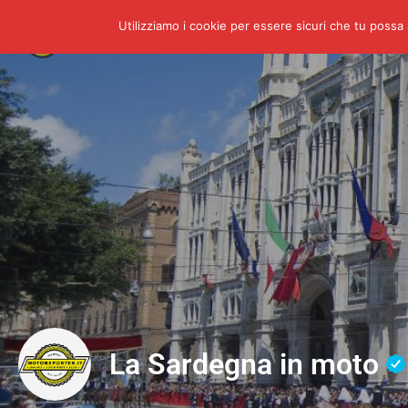
Utilizziamo i cookie per essere sicuri che tu possa 
Home
Shop
La Sardegna in moto