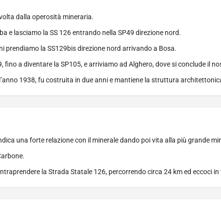
vvolta dalla operosità mineraria.
ba e lasciamo la SS 126 entrando nella SP49 direzione nord.
ni prendiamo la SS129bis direzione nord arrivando a Bosa.
 fino a diventare la SP105, e arriviamo ad Alghero, dove si conclude il no
l’anno 1938, fu costruita in due anni e mantiene la struttura architettonic
ndica una forte relazione con il minerale dando poi vita alla più grande min
 Carbone.
 intraprendere la Strada Statale 126, percorrendo circa 24 km ed eccoci in 