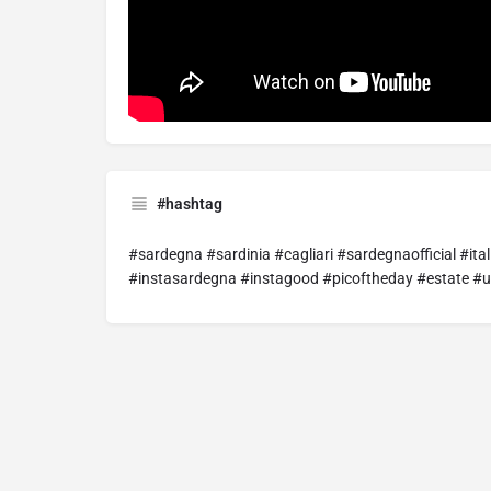
#hashtag
#sardegna #sardinia #cagliari #sardegnaofficial #i
#instasardegna #instagood #picoftheday #estate #