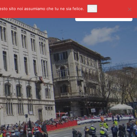
uesto sito noi assumiamo che tu ne sia felice.
Ok
gazione
Accedi
o
Registrati
Inserisci un Annuncio