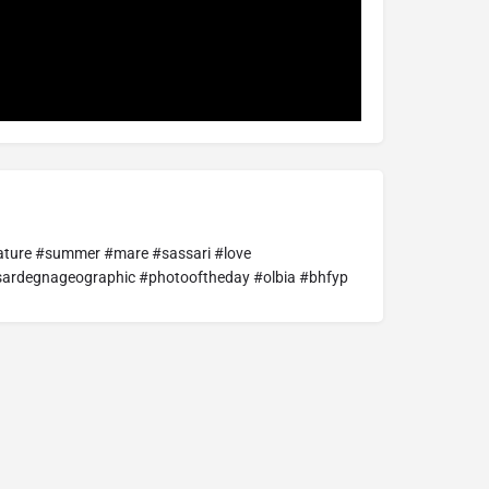
nature #summer #mare #sassari #love
#sardegnageographic #photooftheday #olbia #bhfyp