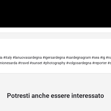
talia #italy #lanuovasardegna #igersardegna #sardegnagram #sea #ig #
unionesarda #travel #sunset #photography #volgosardegna #reporter 
Potresti anche essere interessato