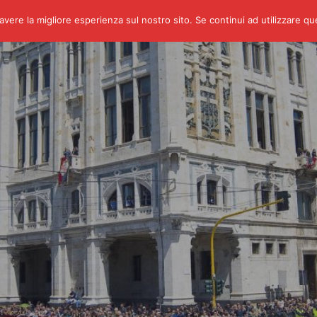
avere la migliore esperienza sul nostro sito. Se continui ad utilizzare q
Calendario
Eventi
Fratelli di Garage
Corsi di Guida o Navi